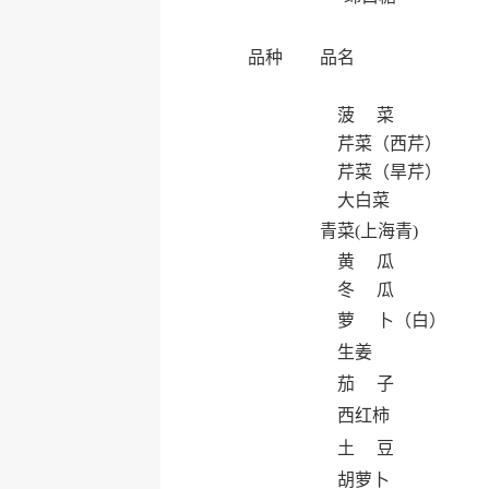
品种
品名
菠 菜
芹菜（西芹）
芹菜（旱芹）
大白菜
青菜(上海青)
黄 瓜
冬 瓜
萝 卜（白）
生姜
茄 子
西红柿
土 豆
胡萝卜