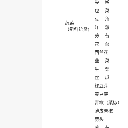
尖 椒
包 菜
豆 角
蔬菜
洋 葱
（新鲜统货)
蒜 苔
花 菜
西兰花
韭 菜
生 菜
丝 瓜
绿豆芽
黄豆芽
青椒（菜椒）
薄皮青椒
蒜头
蘑 菇