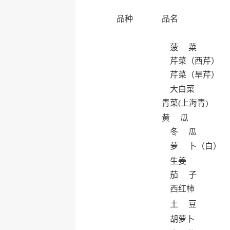
品种
品名
菠 菜
芹菜（西芹）
芹菜（旱芹）
大白菜
青菜(上海青)
黄 瓜
冬 瓜
萝 卜（白）
生姜
茄 子
西红柿
土 豆
胡萝卜