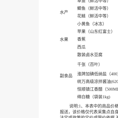
草鱼（鲜活中等）
鲫鱼（鲜活中等）
水产
花鲢（鲜活中等）
小黄鱼（冰冻）
苹果（山东红富士）
香蕉
水果
西瓜
散装卤水豆腐
千张（百叶）
淮牌加碘低纳盐（40
副食品
统万高级凉拌酱油(620
恒顺镇江香醋（500M
绵白糖（袋装1kg)
说明:1、本表中的商品价格均
报送，该价格仅代表采集点自
法定或政策的定价或限价依据,