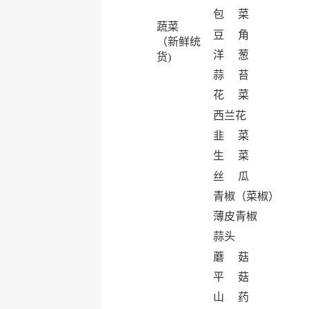
包 菜
蔬菜
豆 角
（新鲜统
洋 葱
货)
蒜 苔
花 菜
西兰花
韭 菜
生 菜
丝 瓜
青椒（菜椒）
薄皮青椒
蒜头
蘑 菇
平 菇
山 药