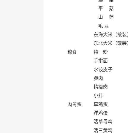
平 菇
山 药
毛 豆
东海大米（散装）
东北大米（散装）
粮食
特一粉
手擀面
水饺皮子
腿肉
精瘦肉
小排
肉禽蛋
草鸡蛋
洋鸡蛋
活草母鸡
活三黄鸡