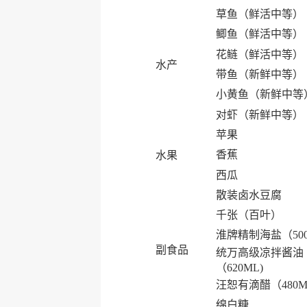
草鱼（鲜活中等）
鲫鱼（鲜活中等）
花鲢（鲜活中等）
水产
带鱼（新鲜中等）
小黄鱼（新鲜中等
对虾（新鲜中等）
苹果
香蕉
水果
西瓜
散装卤水豆腐
千张（百叶）
淮牌精制海盐（50
副食品
统万高级凉拌酱油
（620ML)
汪恕有滴醋（480M
绵白糖