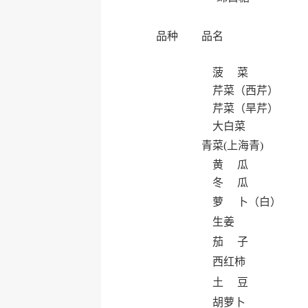
品种
品名
菠 菜
芹菜（西芹）
芹菜（旱芹）
大白菜
青菜(上海青)
黄 瓜
冬 瓜
萝 卜（白）
生姜
茄 子
西红柿
土 豆
胡萝卜