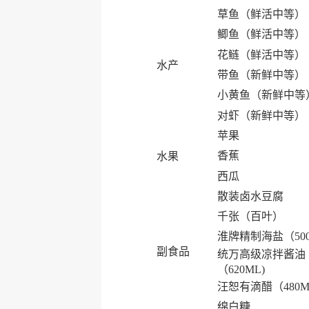
草鱼（鲜活中等）
鲫鱼（鲜活中等）
花鲢（鲜活中等）
水产
带鱼（新鲜中等）
小黄鱼（新鲜中等
对虾（新鲜中等）
苹果
香蕉
水果
西瓜
散装卤水豆腐
千张（百叶）
淮牌精制海盐（50
副食品
统万高级凉拌酱油
（620ML)
汪恕有滴醋（480M
绵白糖