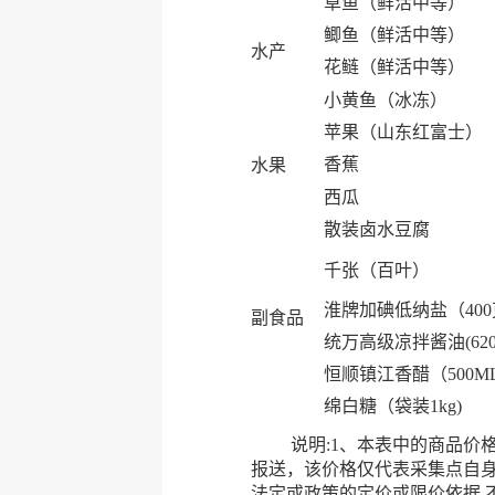
草鱼（鲜活中等）
鲫鱼（鲜活中等）
水产
花鲢（鲜活中等）
小黄鱼（冰冻）
苹果（山东红富士）
香蕉
水果
西瓜
散装卤水豆腐
千张（百叶）
淮牌加碘低纳盐（40
副食品
统万高级凉拌酱油(620
恒顺镇江香醋（500M
绵白糖（袋装1kg)
说明:1、本表中的商品价格均
报送，该价格仅代表采集点自
法定或政策的定价或限价依据,