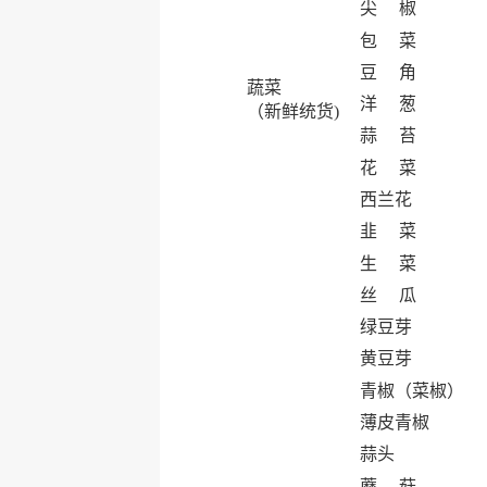
尖 椒
包 菜
豆 角
蔬菜
洋 葱
（新鲜统货)
蒜 苔
花 菜
西兰花
韭 菜
生 菜
丝 瓜
绿豆芽
黄豆芽
青椒（菜椒）
薄皮青椒
蒜头
蘑 菇