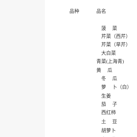
品种
品名
菠 菜
芹菜（西芹）
芹菜（旱芹）
大白菜
青菜(上海青)
黄 瓜
冬 瓜
萝 卜（白）
生姜
茄 子
西红柿
土 豆
胡萝卜