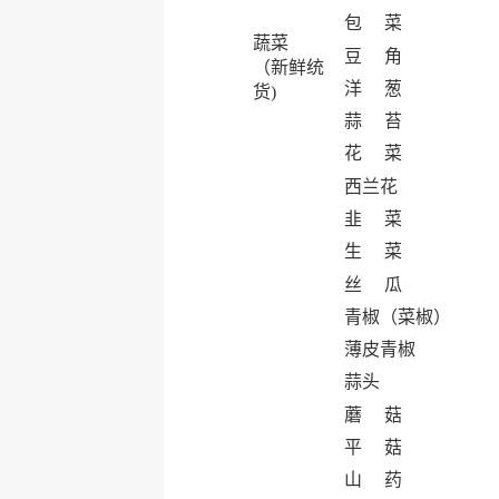
包 菜
蔬菜
豆 角
（新鲜统
洋 葱
货)
蒜 苔
花 菜
西兰花
韭 菜
生 菜
丝 瓜
青椒（菜椒）
薄皮青椒
蒜头
蘑 菇
平 菇
山 药