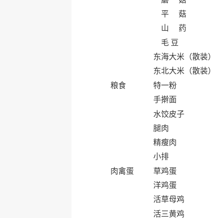
平 菇
山 药
毛 豆
东海大米（散装）
东北大米（散装）
粮食
特一粉
手擀面
水饺皮子
腿肉
精瘦肉
小排
肉禽蛋
草鸡蛋
洋鸡蛋
活草母鸡
活三黄鸡