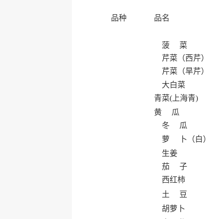
品种
品名
菠 菜
芹菜（西芹）
芹菜（旱芹）
大白菜
青菜(上海青)
黄 瓜
冬 瓜
萝 卜（白）
生姜
茄 子
西红柿
土 豆
胡萝卜