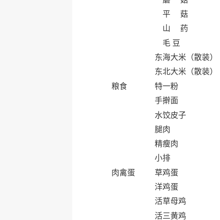
平 菇
山 药
毛 豆
东海大米（散装）
东北大米（散装）
粮食
特一粉
手擀面
水饺皮子
腿肉
精瘦肉
小排
肉禽蛋
草鸡蛋
洋鸡蛋
活草母鸡
活三黄鸡