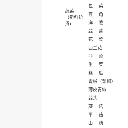
包 菜
蔬菜
豆 角
（新鲜统
洋 葱
货)
蒜 苔
花 菜
西兰花
韭 菜
生 菜
丝 瓜
青椒（菜椒）
薄皮青椒
蒜头
蘑 菇
平 菇
山 药