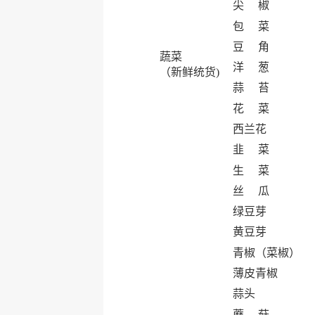
尖 椒
包 菜
豆 角
蔬菜
洋 葱
（新鲜统货)
蒜 苔
花 菜
西兰花
韭 菜
生 菜
丝 瓜
绿豆芽
黄豆芽
青椒（菜椒）
薄皮青椒
蒜头
蘑 菇