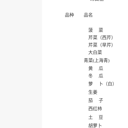
品种
品名
菠 菜
芹菜（西芹）
芹菜（旱芹）
大白菜
青菜(上海青)
黄 瓜
冬 瓜
萝 卜（白）
生姜
茄 子
西红柿
土 豆
胡萝卜