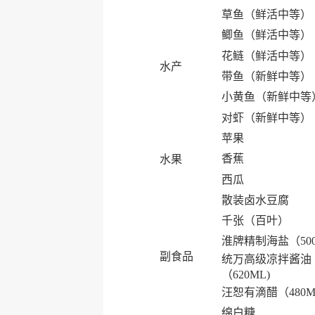
草鱼（鲜活中等）
鲫鱼（鲜活中等）
花鲢（鲜活中等）
水产
带鱼（新鲜中等）
小黄鱼（新鲜中等
对虾（新鲜中等）
苹果
香蕉
水果
西瓜
散装卤水豆腐
千张（百叶）
淮牌精制海盐（50
副食品
统万高级凉拌酱油
（620ML)
汪恕有滴醋（480M
绵白糖