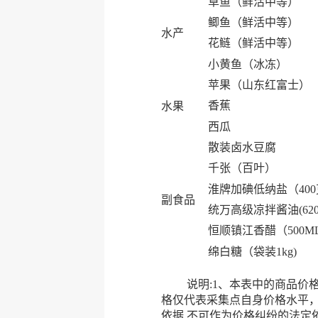
草鱼（鲜活中等）
鲫鱼（鲜活中等）
水产
花鲢（鲜活中等）
小黄鱼（冰冻）
苹果（山东红富士）
香蕉
水果
西瓜
散装卤水豆腐
千张（百叶）
淮牌加碘低纳盐（40
副食品
统万高级凉拌酱油(620
恒顺镇江香醋（500M
绵白糖（袋装1kg)
说明:1、本表中的商品价格均
格仅代表采集点自身价格水平
依据,不可作为价格纠纷的法定