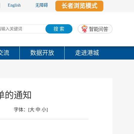
长者浏览模式
English
无障碍
搜 索
交流
数据开放
走进港城
单的通知
字体：
[
大
中
小
]