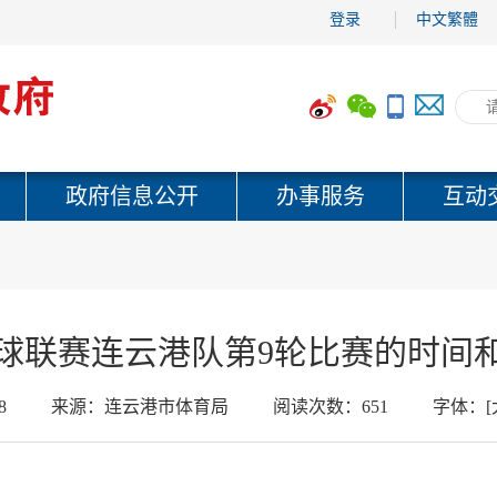
登录
中文繁體
政府信息公开
办事服务
互动
球联赛连云港队第9轮比赛的时间
8
来源：
连云港市体育局
阅读次数：
651
字体：
[