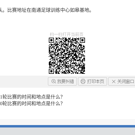
南通队。比赛地址在南通足球训练中心如皋基地。
扫一扫打开当前页
1轮比赛的时间和地点是什么？
0轮比赛的时间和地点是什么？