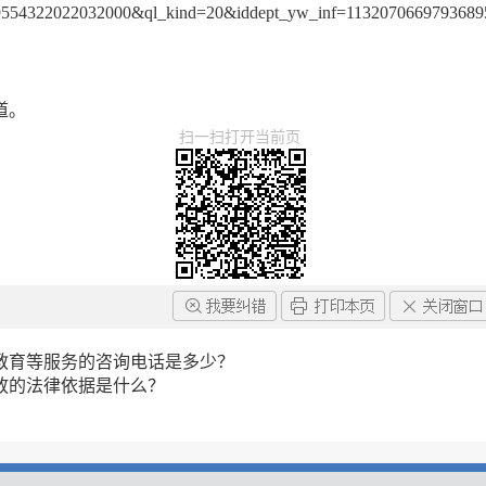
9554322022032000&ql_kind=20&iddept_yw_inf=113207066979368
道。
扫一扫打开当前页
教育等服务的咨询电话是多少？
放的法律依据是什么？