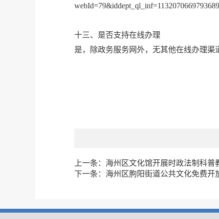
webId=79&iddept_ql_inf=113207066979368
十三、是否支持在线办理
是，除政务服务网外，无其他在线办理渠
上一条：
海州区文化馆开展时政法制科普
下一条：
海州区朐阳街道公共文化免费开