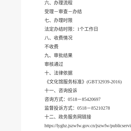
六、办理流程
受理－审查－办结
七、办理时限
法定办结时限：1个工作日
八、收费情况
不收费
九、审批结果
审核通过
十、法律依据
《文化馆服务标准》(GBT32939-2016)
十一、咨询投诉
咨询方式：0518－85420697
监督投诉方式：0518－85210278
十二、政务服务网链接
https://lyghz.jszwfw.gov.cn/jszwfw/publicservi