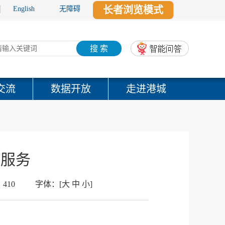
长者浏览模式
English
无障碍
搜 索
交流
数据开放
走进港城
等服务
：
410
字体：
[
大
中
小
]