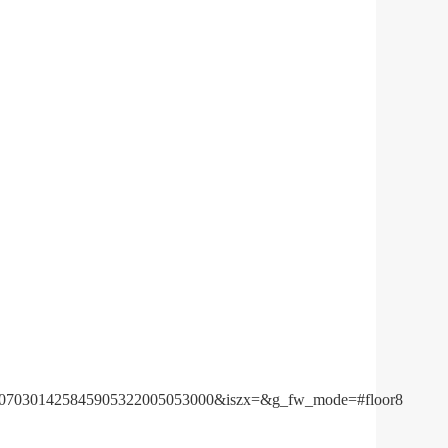
2070301425845905322005053000&iszx=&g_fw_mode=#floor8