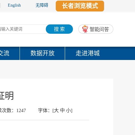
长者浏览模式
English
无障碍
搜 索
交流
数据开放
走进港城
证明
读次数：
1247
字体：
[
大
中
小
]