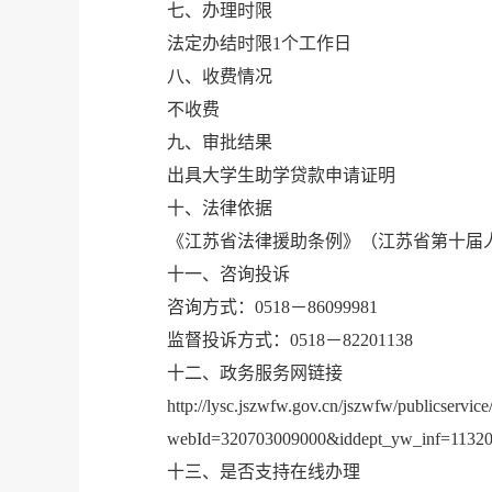
七、办理时限
法定办结时限1个工作日
八、收费情况
不收费
九、审批结果
出具大学生助学贷款申请证明
十、法律依据
《江苏省法律援助条例》（江苏省第十届人
十一、咨询投诉
咨询方式：0518－86099981
监督投诉方式：0518－82201138
十二、政务服务网链接
http://lysc.jszwfw.gov.cn/jszwfw/publicservice
webId=320703009000&iddept_yw_inf=1132
十三、是否支持在线办理