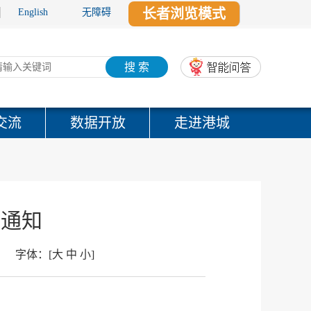
长者浏览模式
English
无障碍
搜 索
交流
数据开放
走进港城
的通知
字体：
[
大
中
小
]