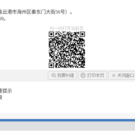
云港市海州区秦东门大街56号）。
69。
扫一扫打开当前页
要提示
录