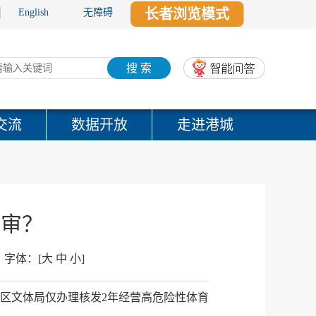
长者浏览模式
English
无障碍
搜 索
交流
数据开放
走进港城
年审？
字体：
[
大
中
小
]
区文体局仅办理核发2年经营高危险性体育