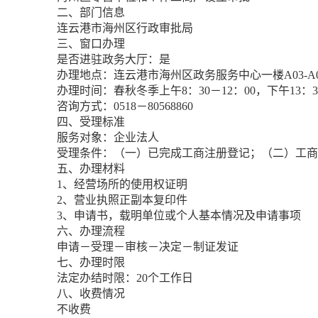
二、部门信息
连云港市海州区行政审批局
三、窗口办理
是否进驻政务大厅：是
办理地点：连云港市海州区政务服务中心一楼A03-
办理时间：春秋冬季上午8：30－12：00，下午13：3
咨询方式：0518－80568860
四、受理标准
服务对象：企业法人
受理条件：（一）已完成工商注册登记；（二）工商
五、办理材料
1、经营场所的使用权证明
2、营业执照正副本复印件
3、申请书，载明单位或个人基本情况及申请事项
六、办理流程
申请－受理－审核－决定－制证发证
七、办理时限
法定办结时限：20个工作日
八、收费情况
不收费