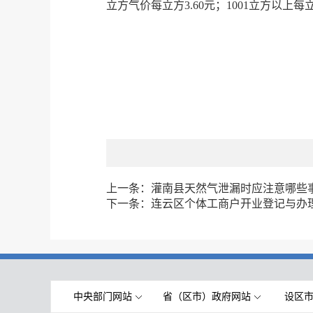
立方气价每立方3.60元；1001立方以上每立
上一条：
灌南县天然气泄漏时应注意哪些
下一条：
连云区个体工商户开业登记与办
中央部门网站
省（区市）政府网站
设区