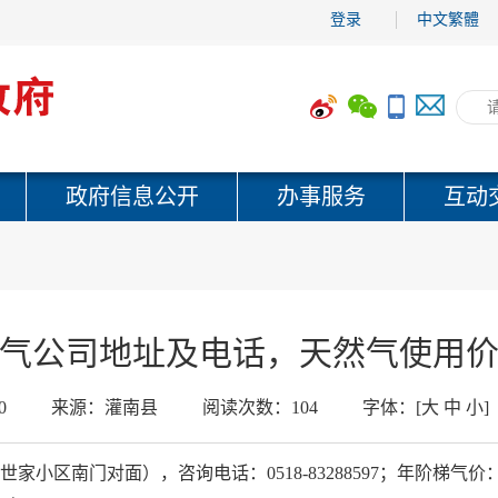
登录
中文繁體
政府信息公开
办事服务
互动
气公司地址及电话，天然气使用
0
来源：
灌南县
阅读次数：
104
字体：
[
大
中
小
]
区南门对面），咨询电话：0518-83288597；年阶梯气价：400