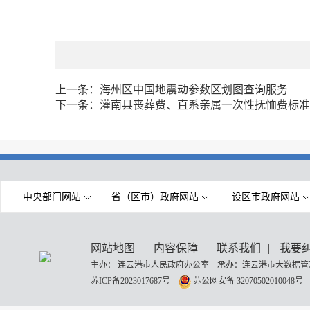
上一条：
海州区中国地震动参数区划图查询服务
下一条：
灌南县丧葬费、直系亲属一次性抚恤费标准
中央部门网站
省（区市）政府网站
设区市政府网站
网站地图
|
内容保障
|
联系我们
|
我要
主办： 连云港市人民政府办公室 承办：连云港市大数据管理
苏ICP备2023017687号
苏公网安备 32070502010048号