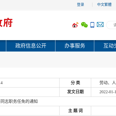
登录
中文繁體
政府信息公开
办事服务
互动
14
分 类
劳动、人
发文日期
2022-01-
等同志职务任免的通知
主 题 词