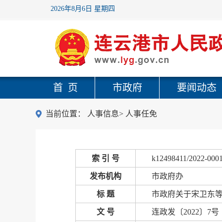
2026年8月6日 星期四
首 页
市政府
要闻动态
当前位置：
人事信息
>
人事任免
索 引 号
k12498411/2022-000
发布机构
市政府办
标 题
市政府关于宋卫东
文 号
连政发〔2022〕7号