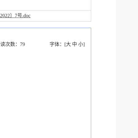
022〕7号.doc
阅读次数：
79
字体：
[
大
中
小
]
知