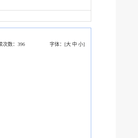
读次数：
396
字体：
[
大
中
小
]
知