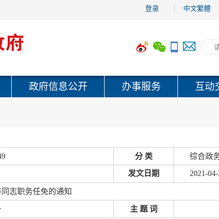
登录
中文繁體
政府信息公开
办事服务
互动
49
分 类
综合政务
发文日期
2021-04-
等同志职务任免的通知
号
主 题 词