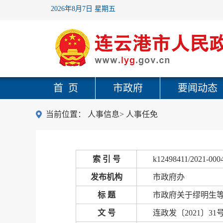
2026年8月7日 星期五
首 页
市政府
要闻动态
当前位置：
人事信息
>
人事任免
索 引 号
k12498411/2021-000
发布机构
市政府办
标 题
市政府关于缪明生
文 号
连政发〔2021〕31