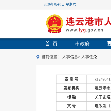
2026年8月8日 星期六
首 页
市政府
当前位置：
人事信息
>
人事任免
索 引 号
k1249841
发布机构
连云港市
标 题
关于史道
文 号
连政发〔2