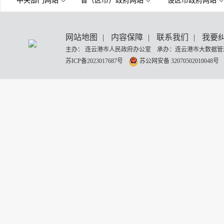
中央部门网站
省（区市）政府网站
设区市政府网站
网站地图
|
内容保障
|
联系我们
|
我要
主办： 连云港市人民政府办公室 承办：连云港市大数据管理
苏ICP备2023017687号
苏公网安备 32070502010048号