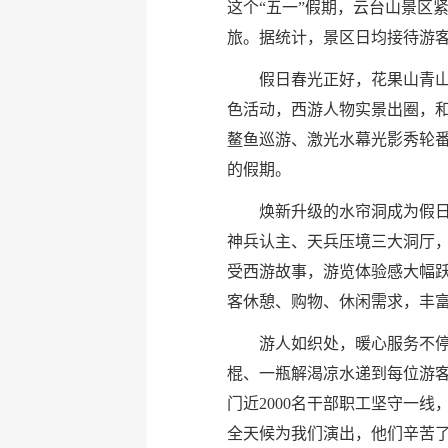
这个“五一”假期，云台山景区
旅。据统计，景区日均接待游客近
假日春光正好，花果山青山
色活动，西游人物实景出圈，和
鳌鱼巡游、激光水幕光影秀轮
的假期。
焕新升级的水帘洞成为假
神兵认主、天兵压境三大洞厅
受西游故事，游览体验感大幅
客休憩、购物、休闲需求，丰
游人如织处，暖心服务不停
棍、一瓶解渴凉水递到每位游客
门近2000名干部职工坚守一线
全天候为我们演出，他们辛苦了