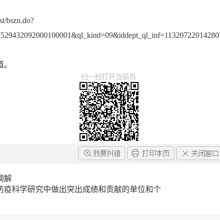
st/bszn.do?
529432092000100001&ql_kind=09&iddept_ql_inf=1132072201428
道。
扫一扫打开当前页
调解
防疫科学研究中做出突出成绩和贡献的单位和个