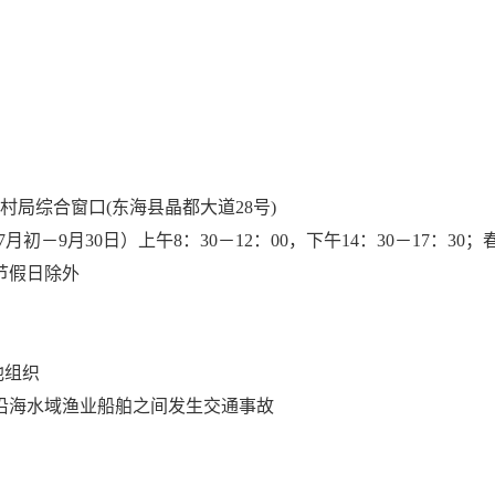
局综合窗口(东海县晶都大道28号)
－9月30日）上午8：30－12：00，下午14：30－17：30
定节假日除外
他组织
沿海水域渔业船舶之间发生交通事故