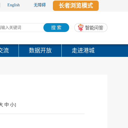
长者浏览模式
English
无障碍
搜 索
交流
数据开放
走进港城
定
大
中
小
]