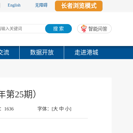
长者浏览模式
English
无障碍
搜 索
交流
数据开放
走进港城
年第25期）
：
1636
字体：
[
大
中
小
]