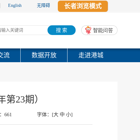
长者浏览模式
English
无障碍
搜 索
交流
数据开放
走进港城
年第23期）
：
661
字体：
[
大
中
小
]