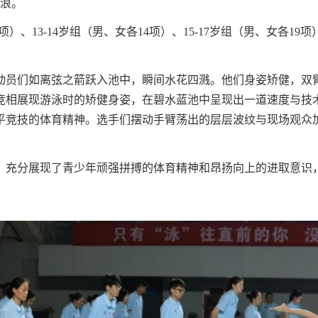
逐浪。
1项）、13-14岁组（男、女各14项）、15-17岁组（男、女各1
动员们如离弦之箭跃入池中，瞬间水花四溅。他们身姿矫健，双
竞相展现游泳时的矫健身姿，在碧水蓝池中呈现出一道速度与技
平竞技的体育精神。选手们摆动手臂荡出的层层波纹与现场观众
，充分展现了青少年顽强拼搏的体育精神和昂扬向上的进取意识