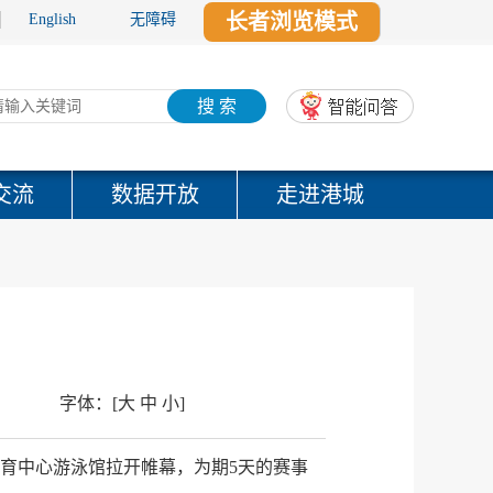
长者浏览模式
English
无障碍
搜 索
交流
数据开放
走进港城
字体：
[
大
中
小
]
体育中心游泳馆拉开帷幕，为期5天的赛事