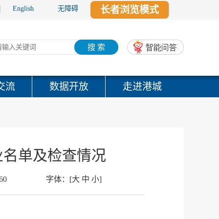
长者浏览模式
English
无障碍
搜 索
交流
数据开放
走进港城
企业名单及检查情况
60
字体：
[
大
中
小
]