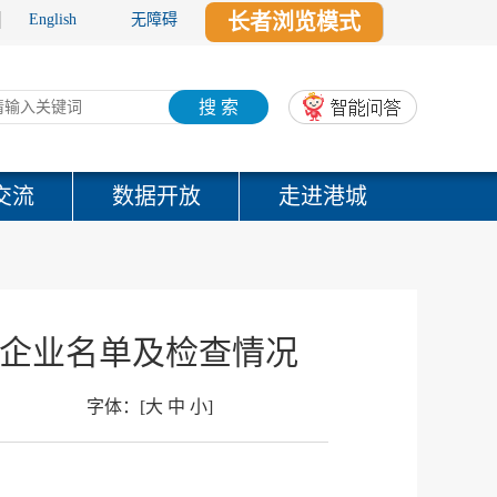
长者浏览模式
English
无障碍
搜 索
交流
数据开放
走进港城
检查企业名单及检查情况
字体：
[
大
中
小
]