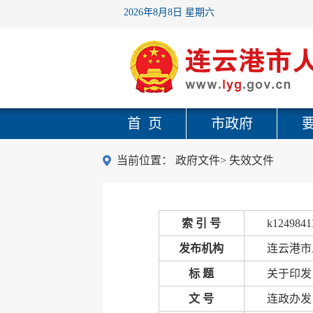
2026年8月8日 星期六
首 页
市政府
当前位置：
政府文件
>
失效文件
索 引 号
k1249841
发布机构
连云港市
标 题
关于印发
文 号
连政办发〔