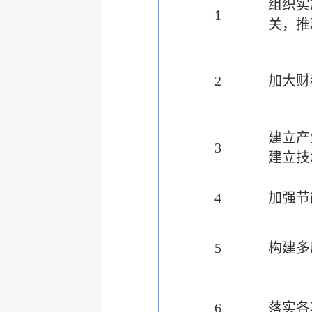
组织实
1
关，推
2
加大财
建立产
3
建立技
4
加强节
5
构建多
6
落实各