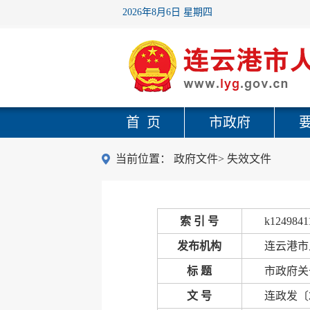
2026年8月6日 星期四
首 页
市政府
当前位置：
政府文件
>
失效文件
索 引 号
k1249841
发布机构
连云港市
标 题
市政府关
文 号
连政发〔2