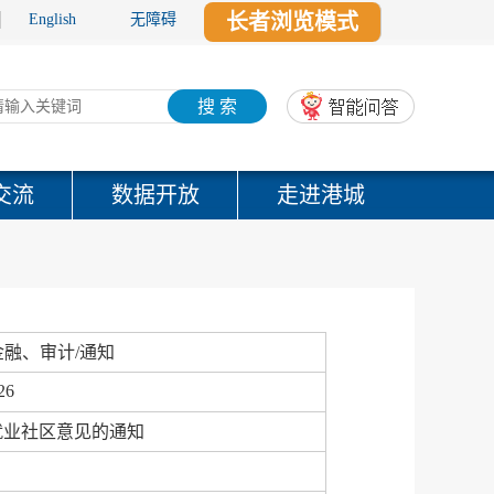
长者浏览模式
English
无障碍
搜 索
交流
数据开放
走进港城
融、审计/通知
26
就业社区意见的通知