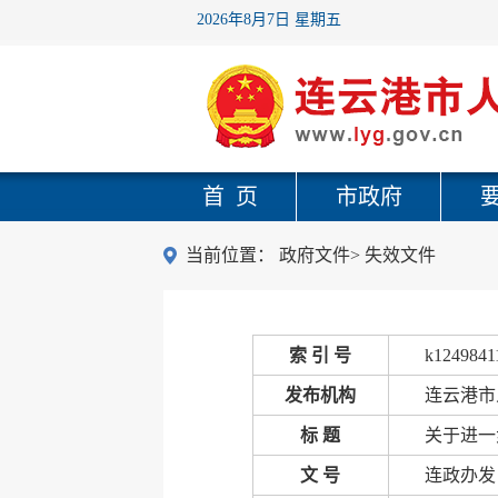
2026年8月7日 星期五
首 页
市政府
当前位置：
政府文件
>
失效文件
索 引 号
k1249841
发布机构
连云港市
标 题
关于进一
文 号
连政办发〔