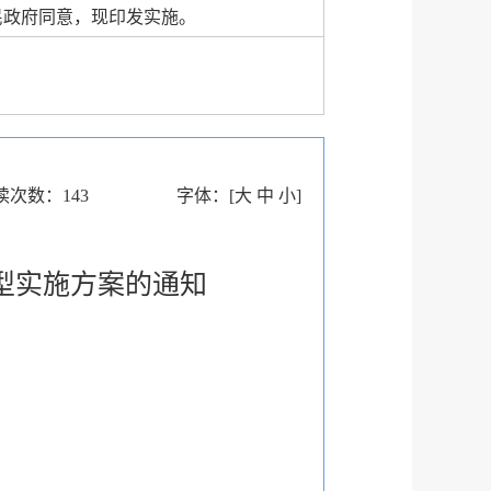
民政府同意，现印发实施。
读次数：
143
字体：
[
大
中
小
]
型实施方案的通知