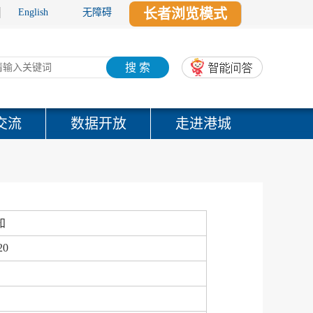
长者浏览模式
English
无障碍
搜 索
交流
数据开放
走进港城
知
20