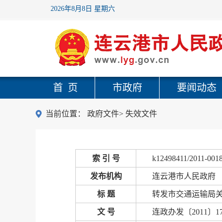
2026年8月8日 星期六
首 页
市政府
要闻动态
当前位置：
政府文件
>
失效文件
索 引 号
k12498411/2011-001
发布机构
连云港市人民政府
标 题
转发市交通运输局
文 号
连政办发〔2011〕1