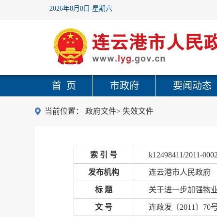
2026年8月8日 星期六
首 页
市政府
要闻动态
当前位置：
政府文件
>
失效文件
索 引 号
k12498411/2011-000
发布机构
连云港市人民政府
标 题
关于进一步加强物
文 号
连政发〔2011〕70