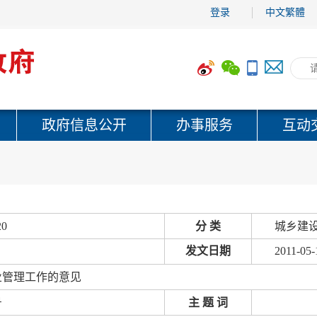
登录
中文繁體
政府信息公开
办事服务
互动
20
分 类
城乡建设
发文日期
2011-05-
业管理工作的意见
号
主 题 词