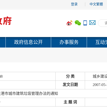
登录
中文繁體
政府信息公开
办事服务
互动
48
分 类
城乡建设
发文日期
2007-05-
云港市城市建筑垃圾管理办法的通知
号
主 题 词