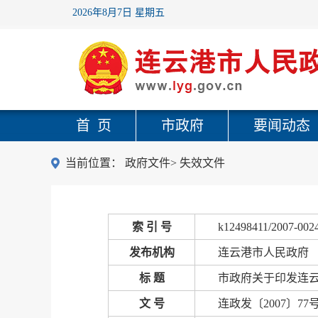
2026年8月7日 星期五
首 页
市政府
要闻动态
当前位置：
政府文件
>
失效文件
索 引 号
k12498411/2007-002
发布机构
连云港市人民政府
标 题
市政府关于印发连
文 号
连政发〔2007〕77