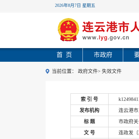
2026年8月7日 星期五
首 页
市政府
当前位置：
政府文件
>
失效文件
索 引 号
k1249841
发布机构
连云港市
标 题
市政府关
文 号
连政发〔2