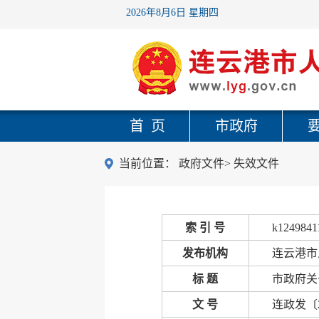
2026年8月6日 星期四
首 页
市政府
当前位置：
政府文件
>
失效文件
索 引 号
k1249841
发布机构
连云港市
标 题
市政府关
文 号
连政发〔2