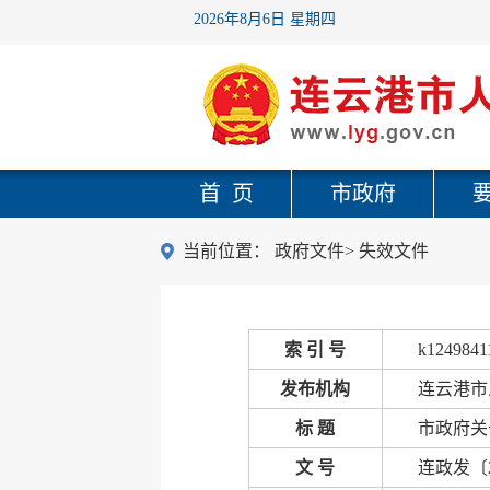
2026年8月6日 星期四
首 页
市政府
当前位置：
政府文件
>
失效文件
索 引 号
k1249841
发布机构
连云港市
标 题
市政府关
文 号
连政发〔2