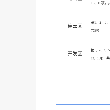
15
、
16
项，
第
1
、
2
、
3
、
连云区
共
5
项
第
1
、
2
、
3
、
5
开发区
13
、
15
项，共