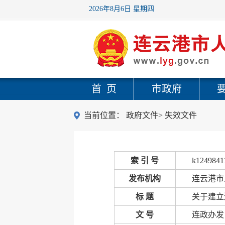
2026年8月6日 星期四
首 页
市政府
当前位置：
政府文件
>
失效文件
索 引 号
k1249841
发布机构
连云港市
标 题
关于建立
文 号
连政办发〔