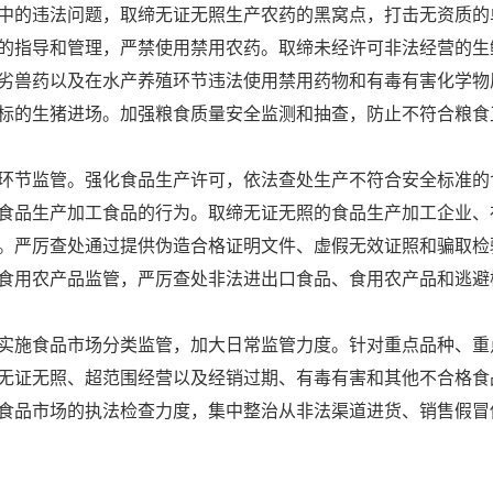
中的违法问题，取缔无证无照生产农药的黑窝点，打击无资质的
的指导和管理，严禁使用禁用农药。取缔未经许可非法经营的生
劣兽药以及在水产养殖环节违法使用禁用药物和有毒有害化学物
标的生猪进场。加强粮食质量安全监测和抽查，防止不符合粮食
节监管。强化食品生产许可，依法查处生产不符合安全标准的
食品生产加工食品的行为。取缔无证无照的食品生产加工企业、
。严厉查处通过提供伪造合格证明文件、虚假无效证照和骗取检
食用农产品监管，严厉查处非法进出口食品、食用农产品和逃避
施食品市场分类监管，加大日常监管力度。针对重点品种、重
无证无照、超范围经营以及经销过期、有毒有害和其他不合格食
食品市场的执法检查力度，集中整治从非法渠道进货、销售假冒