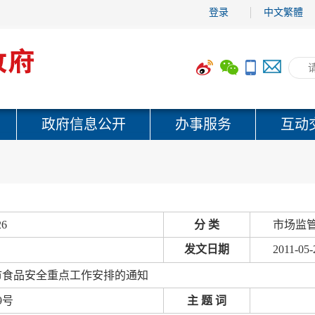
登录
中文繁體
政府信息公开
办事服务
互动
26
分 类
市场监
发文日期
2011-05-
全市食品安全重点工作安排的通知
9号
主 题 词