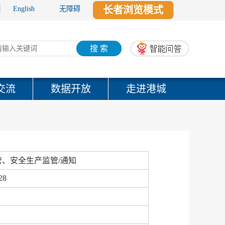
长者浏览模式
English
无障碍
搜 索
交流
数据开放
走进港城
管、安全生产监管/通知
28