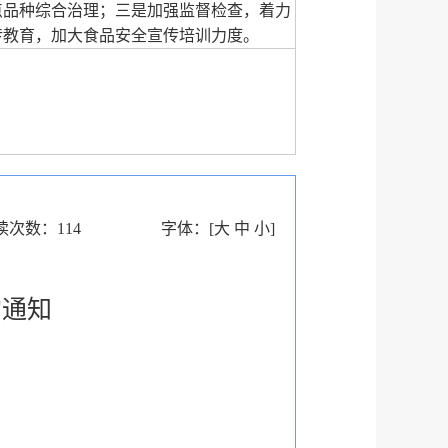
点品种综合治理；三是加强监督检查，着力
传教育，加大食品安全宣传培训力度。
读次数：
114
字体：
[
大
中
小
]
的通知