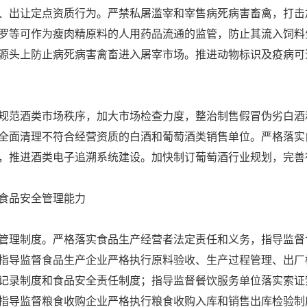
、出让定点资质行为。严禁私屠滥宰和宰售病死病害畜禽，打击
罗等可作为瘦肉精原料的人用药品流通的监管，防止其流入饲料
源头上防止病死病害禽畜进入屠宰市场。推进动物标识及疫病可
范酒类市场秩序，加大市场检查力度，整治制售假冒伪劣白酒
全面清理不符合经营资质的白酒和葡萄酒类销售单位。严格落实
，推进酒类电子追溯系统建设。加快制订葡萄酒行业规划，完善
食品安全管理能力
理制度。严格落实食品生产经营者法定责任和义务，指导监督
指导监督食品生产企业严格执行原料验收、生产过程管理、出厂
记录制度和食品安全责任制度；指导监督餐饮服务单位落实索证
指导监督粮食收购企业严格执行粮食收购入库和销售出库检验制