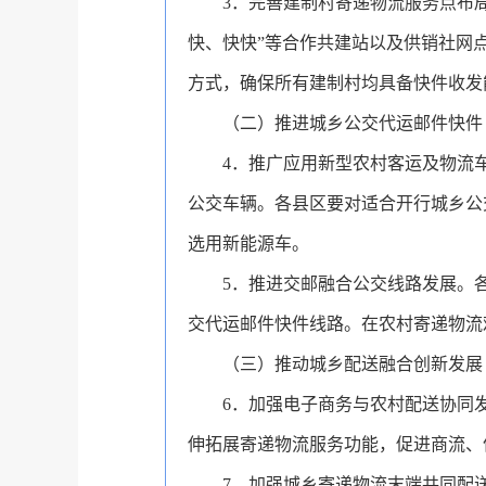
3
．
完善
建制村
寄递物流服务点布
快、快快
”
等合作共建站以及供销社网
方式，确保所有建制村均具备快件收发
（二）推进城乡公交代运邮件快件
4
．
推广应用新型农村客运及物流
公交车辆。各县区要对适合开行城乡公
选用新能源车。
5
．
推进交邮融合公交线路发展。
交代运邮件快件线路。在农村寄递物流
（三）推动城乡配送融合创新发展
6
．
加强电子商务与农村配送协同
伸拓展寄递物流服务功能，促进商流、
7
．
加强城乡寄递物流末端共同配