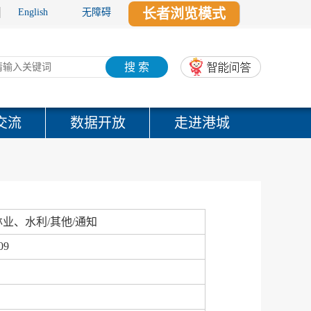
长者浏览模式
English
无障碍
搜 索
交流
数据开放
走进港城
业、水利/其他/通知
09