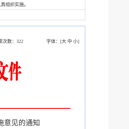
认真组织实施。
读次数：
322
字体：
[
大
中
小
]
施意见的通知