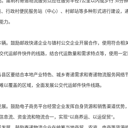
局。
建制村
寄递物流服务点
应在
服务半径1公里以内或步行 30分
点、行政村便民服务站（中心）、村邮站等多种形式进行建设，通
能力。
车辆。鼓励邮政快递企业与镇村公交企业开展合作，使用符合相
交代运邮件快件的线路，结合代运数量和需求特点等，使用一定
各县区要结合本地产业特色、城乡寄递需求和寄递物流服务网络
难以覆盖的区域，全面发展公交代运邮件快件线路。
发展。
鼓励电子商务平台经营企业发挥自身货源和销售渠道优势
信息流、资金流和物流合一，实现“以商养运、以运促贸”。
送发展。
鼓励寄递物流企业在统筹当地商贸、农资、电商等货源