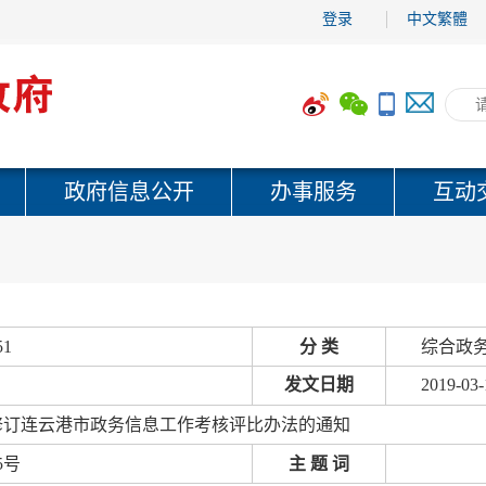
登录
中文繁體
政府信息公开
办事服务
互动
51
分 类
综合政务
发文日期
2019-03-
修订连云港市政务信息工作考核评比办法的通知
5号
主 题 词