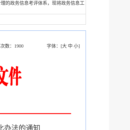
合理的政务信息考评体系，现将政务信息工
读次数：
1900
字体：
[
大
中
小
]
比办法的通知