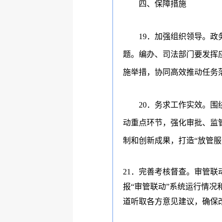
四、保障措施
19
．加强组织领导。
政
题。编办、司法部门要发挥
施举措，协同高效推动任务
20
．务求工作实效。
围
动重点环节，强化审批、监
制和创新成果，打造
“
放管服
21
．完善考核督查。
审管联
报
“
审管联动
”
系统运行情况
道听取各方意见建议，确保