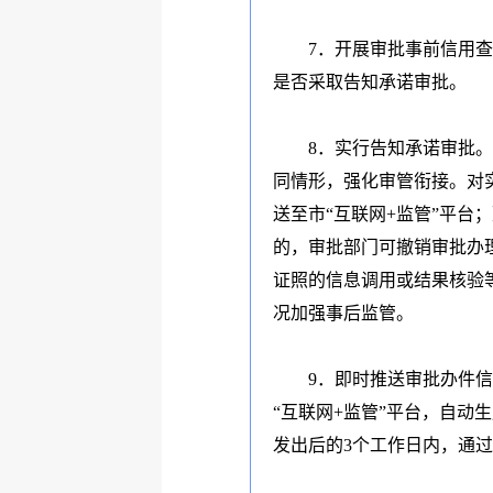
7
．开展审批事前信用查
是否采取告知承诺审批。
8
．实行告知承诺审批。
同情形，强化审管衔接。对
送至市
“
互联网
+
监管
”
平台；
的，审批部门可撤销审批办
证照的信息调用或结果核验
况加强事后监管。
9
．即时推送审批办件信
“
互联网
+
监管
”
平台，自动生
发出后的
3
个工作日内，通过