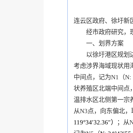
连云区政府、徐圩新
经市政府研究，
一、划界方案
以徐圩港区规划
考虑涉界海域现状用
中间点，记为
N1
（
N:
状养殖区北端中间点
温排水区北侧第一宗
从
N3
点，向东偏北，
119°34′32.36″
）
；从