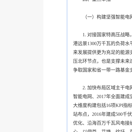
（一）构建坚强智能电网
1.
对接国家特高压战略
港远景
1300
万千瓦的负荷水
来发展提供更为充足的能源
压
北环
节点，也是支撑未来
争取国家和省
一带一路
基金
2.
加快布局区域主干电
智能电网、
2017
年全面建成
大维度构建包括
16
项
KPI
指
站布点，
2016
年建成
500
千伏
优化、沿海百万千瓦风电接
心，以伊芦、艾塘、徐圩、