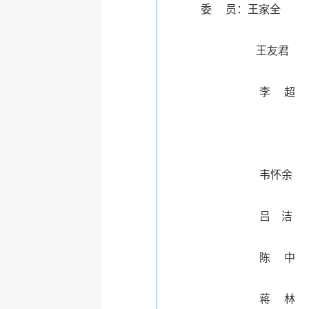
委 员：
王家全
王友君
李
超
韦怀余
吕 洁
陈
中
蒋
林