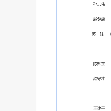
孙志伟
赵健康
苏 锋
陈辉东
赵守才
王建平