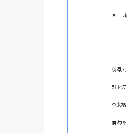
李
莉
杨海灵
刘玉波
李来福
侯洪峰