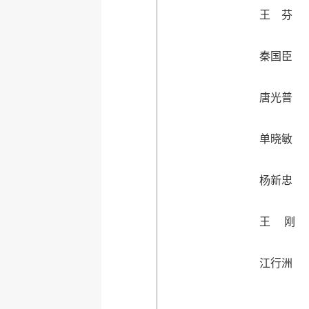
王 芬
秦国臣
唐光普
单晓敏
杨新忠
王
刚
江行洲