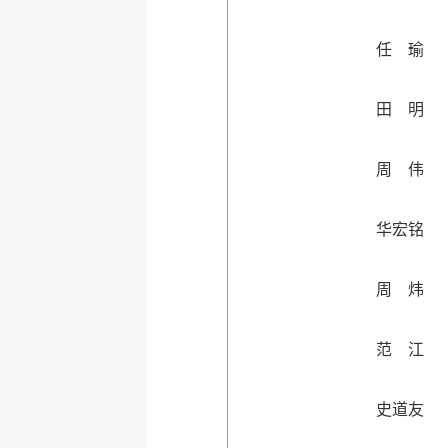
任 瑜
田 明
周 伟
华宏铭
周 炜
范 江
史道友