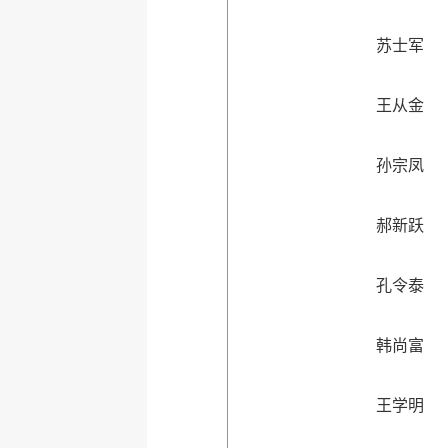
苏士军
王从金
孙宗凤
郝新跃
孔令泰
韩尚富
王学明