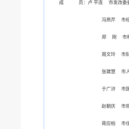
成 员：卢 平连 市发改委
冯燕芹 市经信委
郑 刚 市科技局
周文玲 市财政局党组成
张建慧 市人力资源和
于广浒 市国土资源
赵朝庆 市规划局
蒋应柏 市住房保障和