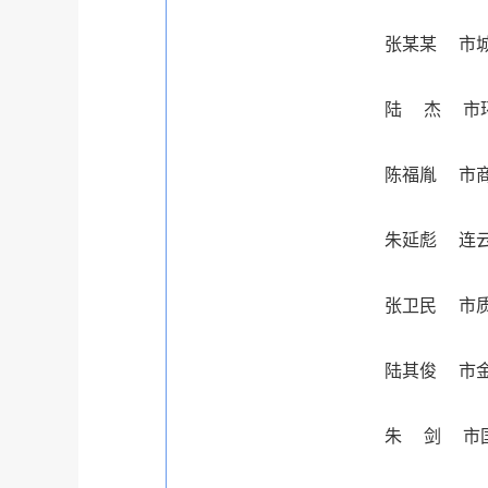
张某某 市城乡建设
陆 杰 市环保局党组成
陈福胤 市商务局
朱延彪 连云港地税
张卫民 市质监局
陆其俊 市金融办
朱 剑 市国税局