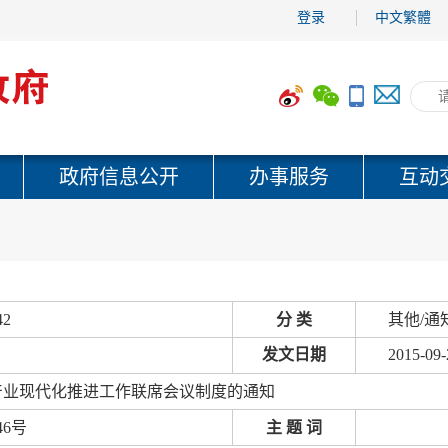
登录
中文繁體
政府信息公开
办事服务
互动
42
分 类
其他/通
发文日期
2015-09-
产业现代化推进工作联席会议制度的通知
46号
主 题 词