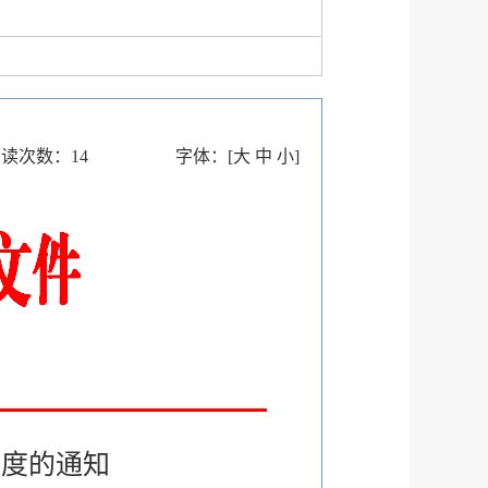
阅读次数：
14
字体：
[
大
中
小
]
制度的通知