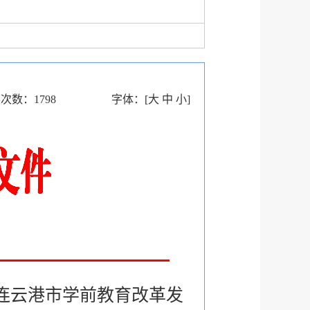
读次数：
1798
字体：
[
大
中
小
]
年连云港市学前教育改革发