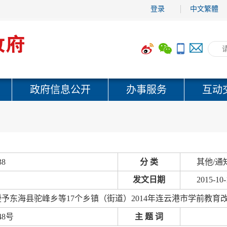
登录
中文繁體
政府信息公开
办事服务
互动
38
分 类
其他/通
发文日期
2015-10-
予东海县驼峰乡等17个乡镇（街道）2014年连云港市学前教
48号
主 题 词