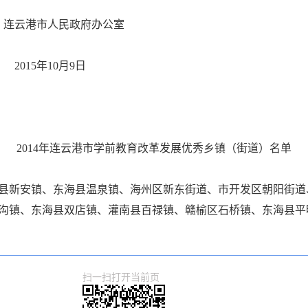
政府办公室
5
年
10
月
9
日
2014
年连云港市学前教育改革发展优秀乡镇（街道）名单
县新安镇、东海县温泉镇、海州区新东街道、市开发区朝阳街道
沟镇、东海县双店镇、灌南县百禄镇、赣榆区石桥镇、东海县平
扫一扫打开当前页