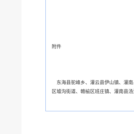
连云港市人民
201
附件
东海县驼峰乡、灌云县伊山镇、灌南
区墟沟街道、赣榆区班庄镇、灌南县汤