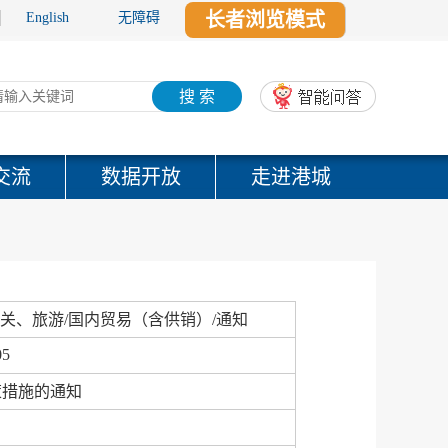
长者浏览模式
English
无障碍
搜 索
交流
数据开放
走进港城
关、旅游/国内贸易（含供销）/通知
05
策措施的通知