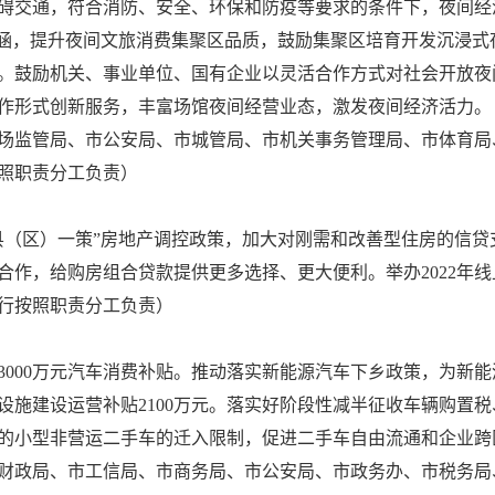
碍交通，符合消防、安全、环保和防疫等要求的条件下，夜间经
内涵，提升夜间文旅消费集聚区品质，鼓励集聚区培育开发沉浸式
个。鼓励机关、事业单位、国有企业以灵活合作方式对社会开放
作形式创新服务，丰富场馆夜间经营业态，激发夜间经济活力。
场监管局、市公安局、市城管局、市机关事务管理局、市体育局
照职责分工负责）
县（区）一策”房地产调控政策，加大对刚需和改善型住房的信
合作，给购房组合贷款提供更多选择、更大便利。举办2022年
行按照职责分工负责）
3000万元汽车消费补贴。推动落实新能源汽车下乡政策，为新
设施建设运营补贴2100万元。落实好阶段性减半征收车辆购置
的小型非营运二手车的迁入限制，促进二手车自由流通和企业跨
财政局、市工信局、市商务局、市公安局、市政务办、市税务局