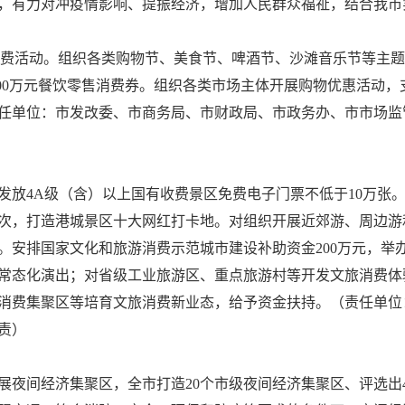
，有力对冲疫情影响、提振经济，增加人民群众福祉，结合我市
促消费活动。组织各类购物节、美食节、啤酒节、沙滩音乐节等主题
1000万元餐饮零售消费券。组织各类市场主体开展购物优惠活动
任单位：市发改委、市商务局、市财政局、市政务办、市市场监
发放4A级（含）以上国有收费景区免费电子门票不低于10万张
场次，打造港城景区十大网红打卡地。对组织开展近郊游、周边
。安排国家文化和旅游消费示范城市建设补助资金200万元，举办
常态化演出；对省级工业旅游区、重点旅游村等开发文旅消费体
消费集聚区等培育文旅消费新业态，给予资金扶持。（责任单位
责）
夜间经济集聚区，全市打造20个市级夜间经济集聚区、评选出4