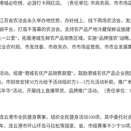
港城必吃榜、必游打卡网红店。（责任单位: 市商务局、市市场
江苏省农洽会永久举办地优势，办好线上、线下两场农洽会，发放2
销平台，打造不落幕的农洽会。支持农产品产地冷藏保鲜设施建
最先一公里”，拓展港城生鲜农产品销售区域。实施“品牌强农”战
市农业农村局、市发改委、市政务办、市市场监管局、市农业发展
活动。组建“港城名优产品销售联盟”，鼓励港城名优产品企业抱
场，市财政安排50万元给予活动组织方1—3万元活动补助，推
嘉年华”活动，开展线上直播带货、品牌推广活动。（责任单位：
云港市全民健身赛事，组织全民健身活动100项，其中委托社会力
车、连云港市环山环岛马拉松等国家、省、市级赛事不少于50项。