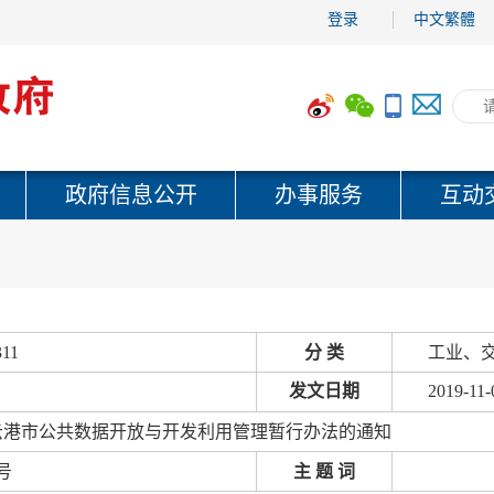
登录
中文繁體
政府信息公开
办事服务
互动
311
分 类
工业、交
发文日期
2019-11-
云港市公共数据开放与开发利用管理暂行办法的通知
号
主 题 词