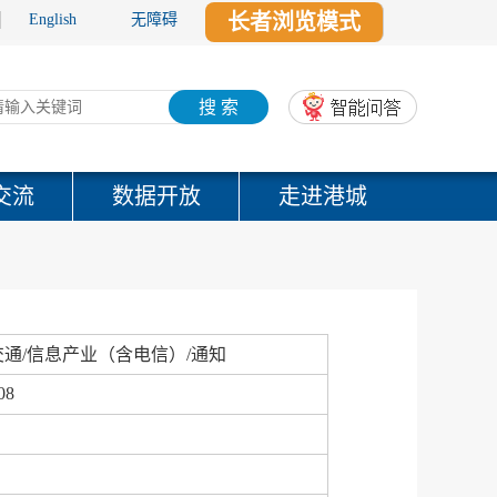
长者浏览模式
English
无障碍
搜 索
交流
数据开放
走进港城
通/信息产业（含电信）/通知
08