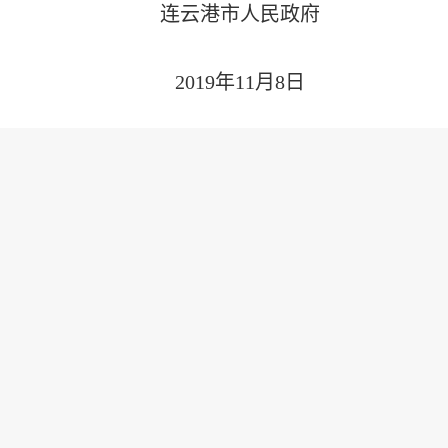
连云港市人民政府
2019年11月8日
连云港市公共数据开放与开发利用
管理暂行办
第一章 总则
在服务“放管服”改革、服务实体经济、服务民生、
工作安全可控，推动智慧城市建设和数字经济发展，
发〔2015〕50号）、《国务院关于印发政务信息
省政府关于印发江苏省政务信息资源共享管理暂行办法的