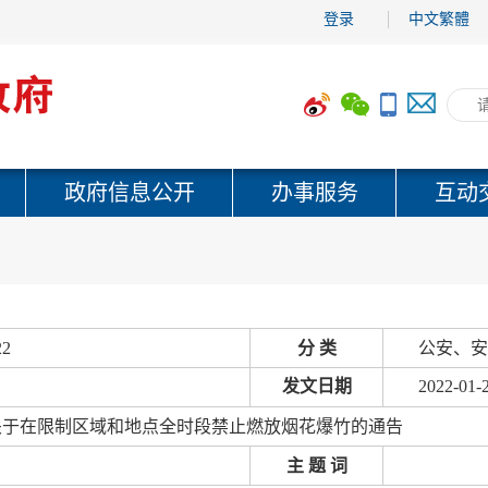
登录
中文繁體
政府信息公开
办事服务
互动
22
分 类
公安、安
发文日期
2022-01-
关于在限制区域和地点全时段禁止燃放烟花爆竹的通告
主 题 词