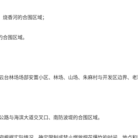
河、烧香河的合围区域；
的合围区域。
云台林场场部安置小区、林场、山场、朱麻村与开发区边界、老
公路与海滨大道交叉口、南防波堤的合围区域。
府根据实际情况，确定限制或禁止燃放烟花爆竹的时间、地点和