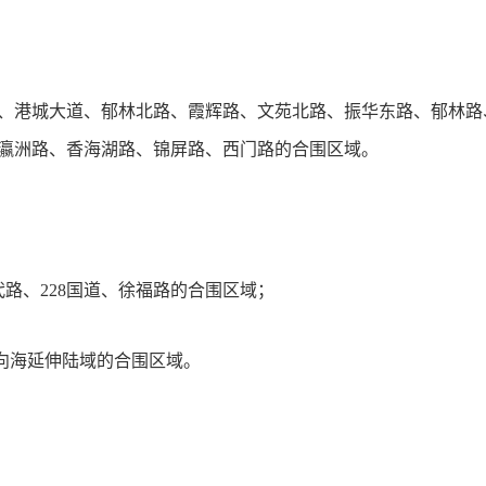
、港城大道、郁林北路、霞辉路、文苑北路、振华东路、郁林路
瀛洲路、香海湖路、锦屏路、西门路的合围区域。
时代路、228国道、徐福路的合围区域；
及向海延伸陆域的合围区域。