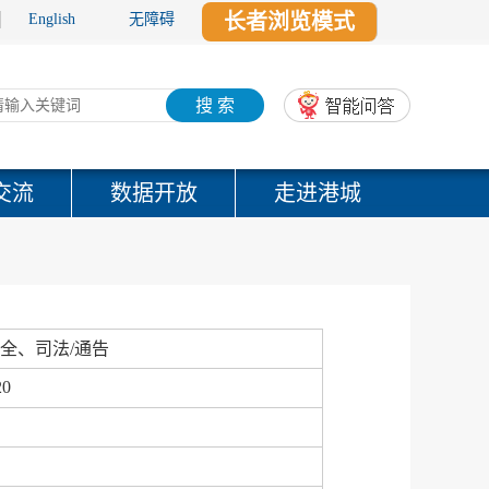
长者浏览模式
English
无障碍
搜 索
交流
数据开放
走进港城
全、司法/通告
20