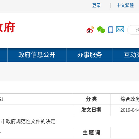
登录
中文繁體
政府信息公开
办事服务
互动
61
分 类
综合政务
发文日期
2019-04-
分市政府规范性文件的决定
号
主 题 词