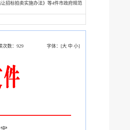
让招标拍卖实施办法》等4件市政府规范
读次数：
929
字体：
[
大
中
小
]
决定