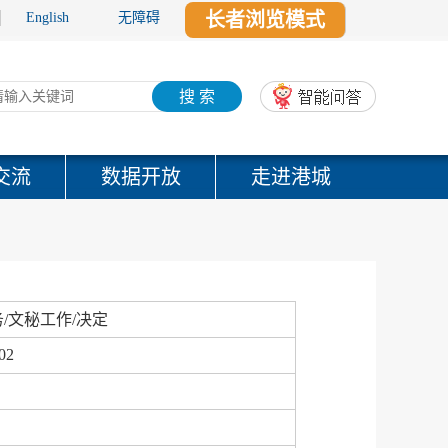
长者浏览模式
English
无障碍
搜 索
交流
数据开放
走进港城
/文秘工作/决定
02