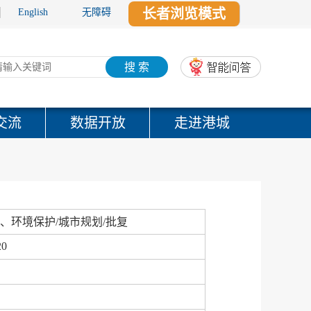
长者浏览模式
English
无障碍
搜 索
交流
数据开放
走进港城
、环境保护/城市规划/批复
20