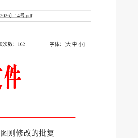
26〕14号.pdf
读次数：
162
字体：
[
大
中
小
]
划图则修改的批复