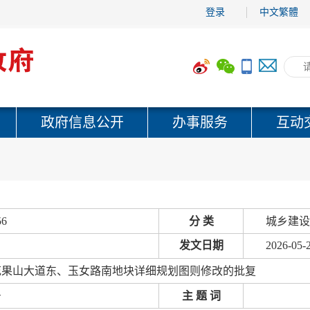
登录
中文繁體
政府信息公开
办事服务
互动
56
分 类
城乡建设
发文日期
2026-05-
花果山大道东、玉女路南地块详细规划图则修改的批复
号
主 题 词