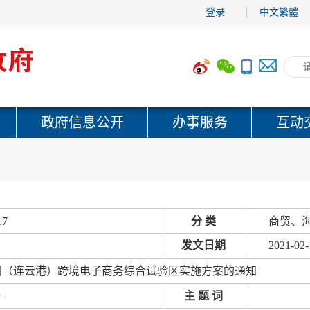
登录
中文繁體
政府信息公开
办事服务
互动
17
分 类
商贸、海
发文日期
2021-02-
国（连云港）跨境电子商务综合试验区实施方案的通知
号
主 题 词